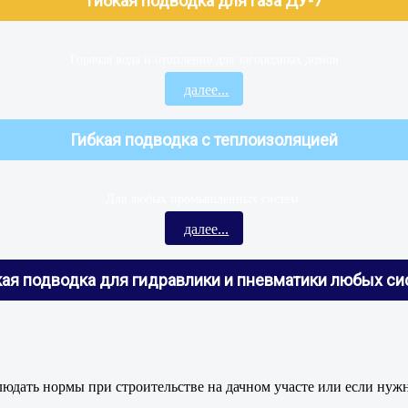
Гибкая подводка для газа ДУ-7
Горячая вода и отопление для загородных домов
далее...
Гибкая подводка с теплоизоляцией
Для любых промышленных систем.
далее...
кая подводка для гидравлики и пневматики любых си
людать нормы при строительстве на дачном участе или если нуж