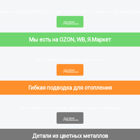
ибкая подводка ВИТКОС продается на OZON, Wildberries и Яндекс.Марк
далее...
Мы есть на OZON, WB, Я.Маркет
Подключаем радиаторы отопления
далее...
Гибкая подводка для отопления
Изготовим качественные детали по вашим чертежам
далее...
Детали из цветных металлов