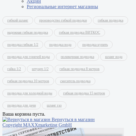
Акции
Региональные интернет магазины
гибкий шланг
производство гибкой подводки
гибкая подводка
надежная гибкая подводка
гибкая подводка ВИТКОС
подводка гибкая 1/2
подводка вода
подводка купить
подводка для горячей воды
полимерная подводка
шланг вода
гайка 1/2
штуцер 1/2
гибкая подводка 8 метров
гибкая подводка 10 метров
смеситель подводка
подводка для холодной воды
гибкая подводка 15 метров
подводка для дачи
шланг газ
Ваша корзина пуста.
Вернуться в магазин
Copyright MAXXmarketing GmbH