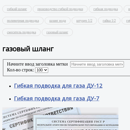
гибкий шланг
производство гибкой подводки
гибкая подводка
н
полимерная подводка
шланг вода
штуцер 1/2
гайка 1/2
ги
смеситель подводка
газовый шланг
газовый шланг
Начните ввод заголовка метки
Кол-во строк:
Гибкая подводка для газа ДУ-12
Гибкая подводка для газа ДУ-7