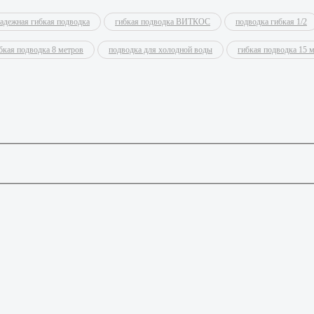
адежная гибкая подводка
гибкая подводка ВИТКОС
подводка гибкая 1/2
бкая подводка 8 метров
подводка для холодной воды
гибкая подводка 15 