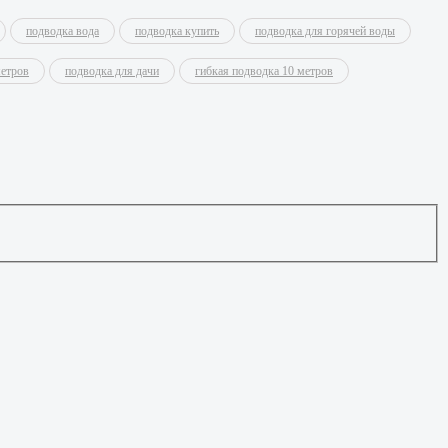
подводка вода
подводка купить
подводка для горячей воды
метров
подводка для дачи
гибкая подводка 10 метров