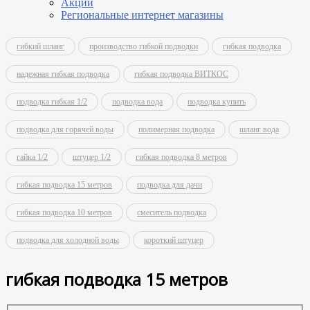
Акции
Региональные интернет магазины
гибкий шланг
производство гибкой подводки
гибкая подводка
надежная гибкая подводка
гибкая подводка ВИТКОС
подводка гибкая 1/2
подводка вода
подводка купить
подводка для горячей воды
полимерная подводка
шланг вода
гайка 1/2
штуцер 1/2
гибкая подводка 8 метров
гибкая подводка 15 метров
подводка для дачи
гибкая подводка 10 метров
смеситель подводка
подводка для холодной воды
короткий штуцер
гибкая подводка 15 метров