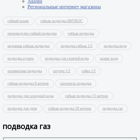
Акции
Региональные интернет магазины
гибкий шланг
гибкая подводка ВИТКОС
производство гибкой подводки
гибкая подводка
надежная гибкая подводка
подводка гибкая 1/2
подводка вода
подводка купить
подводка для горячей воды
шланг вода
полимерная подводка
штуцер 1/2
гайка 1/2
гибкая подводка 8 метров
смеситель подводка
подводка для холодной воды
гибкая подводка 15 метров
подводка для дачи
гибкая подводка 10 метров
подводка газ
подводка газ