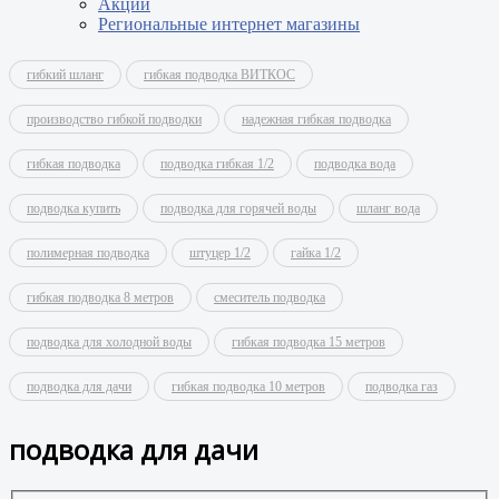
Акции
Региональные интернет магазины
гибкий шланг
гибкая подводка ВИТКОС
производство гибкой подводки
надежная гибкая подводка
гибкая подводка
подводка гибкая 1/2
подводка вода
подводка купить
подводка для горячей воды
шланг вода
полимерная подводка
штуцер 1/2
гайка 1/2
гибкая подводка 8 метров
смеситель подводка
подводка для холодной воды
гибкая подводка 15 метров
подводка для дачи
гибкая подводка 10 метров
подводка газ
подводка для дачи