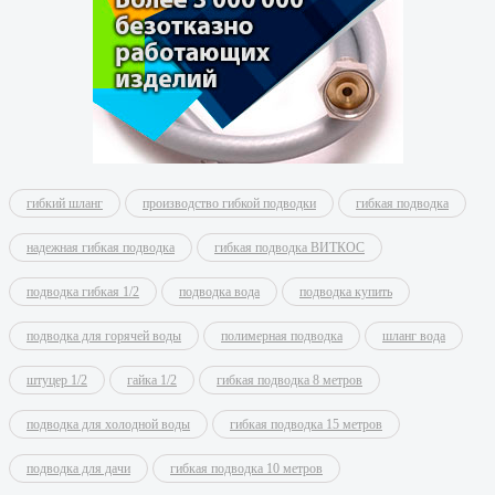
гибкий шланг
производство гибкой подводки
гибкая подводка
надежная гибкая подводка
гибкая подводка ВИТКОС
подводка гибкая 1/2
подводка вода
подводка купить
подводка для горячей воды
полимерная подводка
шланг вода
штуцер 1/2
гайка 1/2
гибкая подводка 8 метров
подводка для холодной воды
гибкая подводка 15 метров
подводка для дачи
гибкая подводка 10 метров