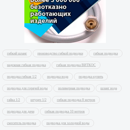
гибкий шланг
производство гибкой подводки
гибкая подводка
надежная гибкая подводка
гибкая подводка ВИТКОС
подводка гибкая 1/2
подводка вода
подводка купить
подводка для горячей воды
полимерная подводка
шланг вода
гайка 1/2
штуцер 1/2
гибкая подводка 8 метров
подводка для дачи
гибкая подводка 10 метров
смеситель подводка
подводка для холодной воды