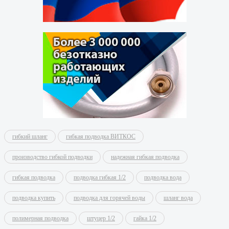
гибкий шланг
гибкая подводка ВИТКОС
производство гибкой подводки
надежная гибкая подводка
гибкая подводка
подводка гибкая 1/2
подводка вода
подводка купить
подводка для горячей воды
шланг вода
полимерная подводка
штуцер 1/2
гайка 1/2