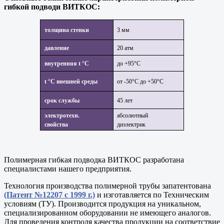
гибкой подводи ВИТКОС:
толщина стенки
3 мм
давление
20 атм
внутренняя t °С
до +95°С
t °С внешней среды
от -50°С до +50°С
срок службы
45 лет
электротехн.
абсолютный
свойства
диэлектрик
Полимерная гибкая подводка ВИТКОС разработана
специалистами нашего предприятия.
Технология производства полимерной трубы запатентована
(Патент №12207 с 1999 г.)
и изготавляется по Техническим
условиям (ТУ). Производится продукция на уникальном,
специализированном оборудовании не имеющего аналогов.
Для проведения контроля качества продукции на соответствие