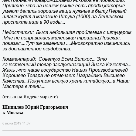
лет данным товаром.Шланги никогда не подводили.
Приятно .что на нашем рынке есть профи,которые
умеют делать хорошие вещи нужные в быту.Первый
шланг купил в магазине Штука (1000) на Ленинском
проспекте,еще в 90 годы...
Недостатки: Была небольшая проблемма с штуцером
.Мне не понравилась маленькая трещина.Приехал,
показал....Тут же заменили ....Многократно извинились
за доставленное неудобства.
Комментарий: Советую Всем Виткос... Это
качественный товар заслуживающий Знака Качества...
Жаль ,что наше государство Наших Производителей
Хорошего Товара не отмечает Наградами Высшего
Качества...Покупаем всякую хрень китайскую...а Наши
Мастера в тени....
(отзыв на Яндекс маркете)
Шипилов Юрий Григорьевич
г. Москва
6 июня 2019 11:37