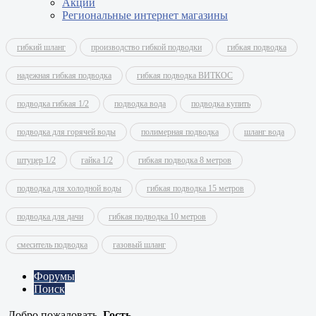
Акции
Региональные интернет магазины
гибкий шланг
производство гибкой подводки
гибкая подводка
надежная гибкая подводка
гибкая подводка ВИТКОС
подводка гибкая 1/2
подводка вода
подводка купить
подводка для горячей воды
полимерная подводка
шланг вода
штуцер 1/2
гайка 1/2
гибкая подводка 8 метров
подводка для холодной воды
гибкая подводка 15 метров
подводка для дачи
гибкая подводка 10 метров
смеситель подводка
газовый шланг
Форумы
Поиск
Добро пожаловать,
Гость