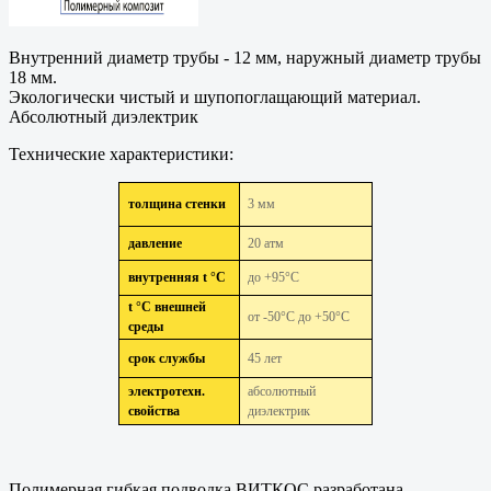
Внутренний диаметр трубы - 12 мм, наружный диаметр трубы
18 мм.
Экологически чистый и шупопоглащающий материал.
Абсолютный диэлектрик
Технические характеристики:
толщина стенки
3 мм
давление
20 атм
внутренняя t °С
до +95°С
t °С внешней
от -50°С до +50°С
среды
срок службы
45 лет
электротехн.
абсолютный
свойства
диэлектрик
Полимерная гибкая подводка ВИТКОС разработана