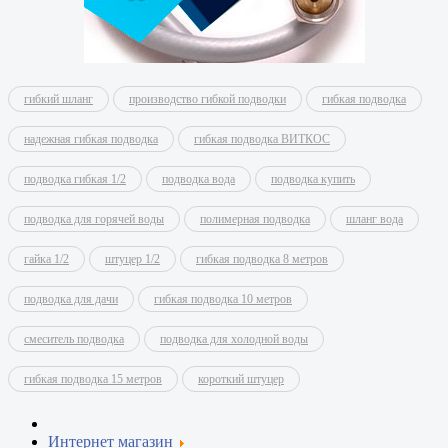
гибкий шланг
производство гибкой подводки
гибкая подводка
надежная гибкая подводка
гибкая подводка ВИТКОС
подводка гибкая 1/2
подводка вода
подводка купить
подводка для горячей воды
полимерная подводка
шланг вода
гайка 1/2
штуцер 1/2
гибкая подводка 8 метров
подводка для дачи
гибкая подводка 10 метров
смеситель подводка
подводка для холодной воды
гибкая подводка 15 метров
короткий штуцер
Интернет магазин