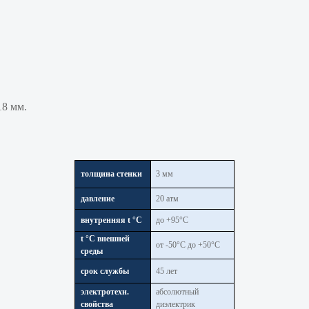
18 мм.
толщина стенки
3 мм
давление
20 атм
внутренняя t °С
до +95°С
t °С внешней
от -50°С до +50°С
среды
срок службы
45 лет
электротехн.
абсолютный
свойства
диэлектрик