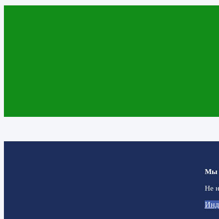
Мы 
Не н
Инд