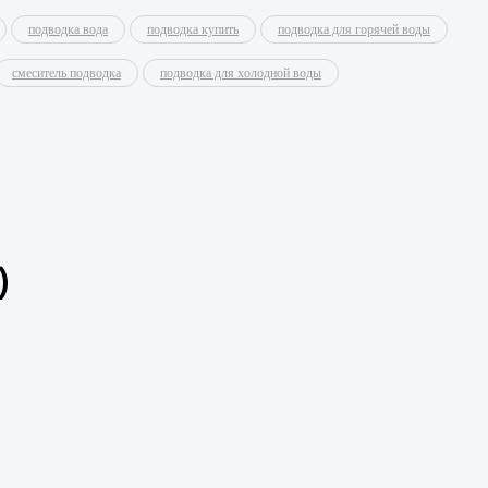
подводка вода
подводка купить
подводка для горячей воды
смеситель подводка
подводка для холодной воды
)