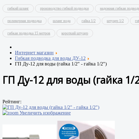
гибкий шланг
производство гибкой подводки
надежная гибкая подвод
полимерная подводка
шланг вода
гайка 1/2
штуцер 1/2
ги
гибкая подводка 15 метров
короткий штуцер
Интернет магазин
Гибкая подводка для воды ДУ-12
ГП Ду-12 для воды (гайка 1/2" - гайка 1/2")
ГП Ду-12 для воды (гайка 1/2
Рейтинг:
Увеличить изображение