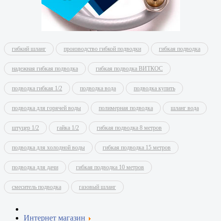
гибкий шланг
производство гибкой подводки
гибкая подводка
надежная гибкая подводка
гибкая подводка ВИТКОС
подводка гибкая 1/2
подводка вода
подводка купить
подводка для горячей воды
полимерная подводка
шланг вода
штуцер 1/2
гайка 1/2
гибкая подводка 8 метров
подводка для холодной воды
гибкая подводка 15 метров
подводка для дачи
гибкая подводка 10 метров
смеситель подводка
газовый шланг
Интернет магазин